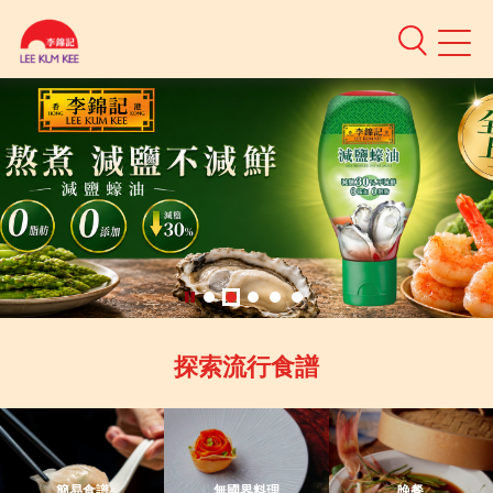
Mobile
Menu
Authentic
Asian
Sauces
}
探索流行食譜
簡易食譜
無國界料理
晚餐