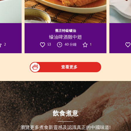
舊庄特級蠔油
蠔油啤酒雞中翅
2
53
40 分鐘
1
查看更多
飲食煮意
瀏覽更多煮食新靈感及認識真正的中國味道!