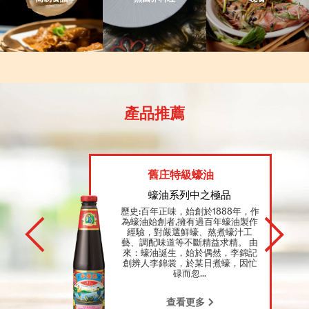
產品推薦
舊庄特級蠔油
蠔油系列中之極品
歷史:百年正味，始創於1888年，作
為蠔油始創者,擁有過百年蠔油製作
經驗，對嚴選鮮蠔、熬煮蠔汁工
藝、調配味道等不斷精益求精。 由
來：蠔油誕生，始於偶然，李錦記
創辨人李錦裳，於某日煮蠔，因忙
碌而忽...
查看更多