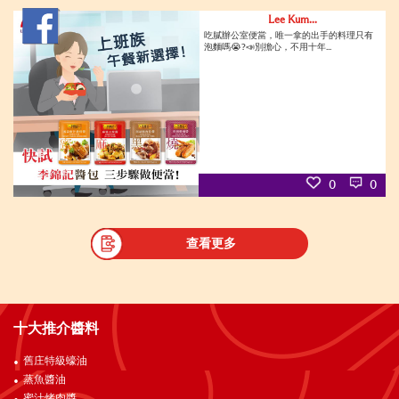
Lee Kum...
吃膩辦公室便當，唯一拿的出手的料理只有
泡麵嗎😭?📣別擔心，不用十年...
0
0
查看更多
十大推介醬料
舊庄特級蠔油
蒸魚醬油
蜜汁烤肉醬