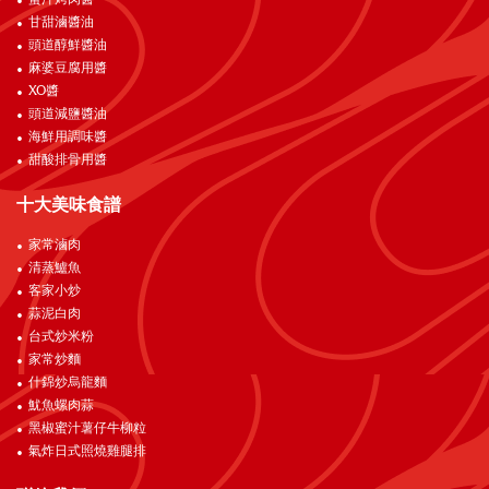
甘甜滷醬油
頭道醇鮮醬油
麻婆豆腐用醬
XO醬
頭道減鹽醬油
海鮮用調味醬
甜酸排骨用醬
十大美味食譜
家常滷肉
清蒸鱸魚
客家小炒
蒜泥白肉
台式炒米粉
家常炒麵
什錦炒烏龍麵
魷魚螺肉蒜
黑椒蜜汁薯仔牛柳粒
氣炸日式照燒雞腿排