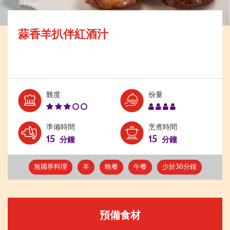
蒜香羊扒伴紅酒汁
Level:
Serves:
難度
份量
3
4
準備時間
烹煮時間
15
15
分鐘
分鐘
無國界料理
羊
晚餐
午餐
少於30分鐘
預備食材