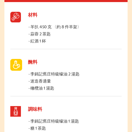
材料
羊扒 450 克 〈約 8 件羊架〉
蒜蓉 2 茶匙
紅酒 1 杯
醃料
李錦記舊庄特級蠔油 2 湯匙
迷迭香適量
橄欖油 1 湯匙
調味料
李錦記舊庄特級蠔油 1 湯匙
糖 1 茶匙