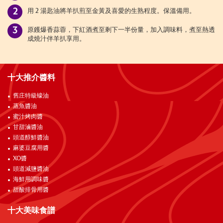
用 2 湯匙油將羊扒煎至金黃及喜愛的生熟程度。保溫備用。
原鑊爆香蒜蓉，下紅酒煮至剩下一半份量，加入調味料，煮至熱透
成燒汁伴羊扒享用。
十大推介醬料
舊庄特級蠔油
蒸魚醬油
蜜汁烤肉醬
甘甜滷醬油
頭道醇鮮醬油
麻婆豆腐用醬
XO醬
頭道減鹽醬油
海鮮用調味醬
甜酸排骨用醬
十大美味食譜