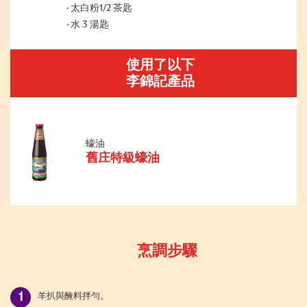
太白粉1/2 茶匙
水 3 湯匙
使用了以下
李錦記產品
蠔油
舊庄特級蠔油
烹調步驟
羊扒與醃料拌勻。