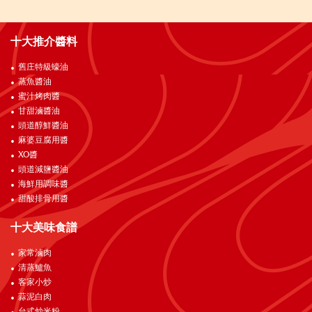
十大推介醬料
舊庄特級蠔油
蒸魚醬油
蜜汁烤肉醬
甘甜滷醬油
頭道醇鮮醬油
麻婆豆腐用醬
XO醬
頭道減鹽醬油
海鮮用調味醬
甜酸排骨用醬
十大美味食譜
家常滷肉
清蒸鱸魚
客家小炒
蒜泥白肉