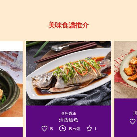
美味食譜推介
蒸魚醬油
清蒸鱸魚
15
15 分鐘
1