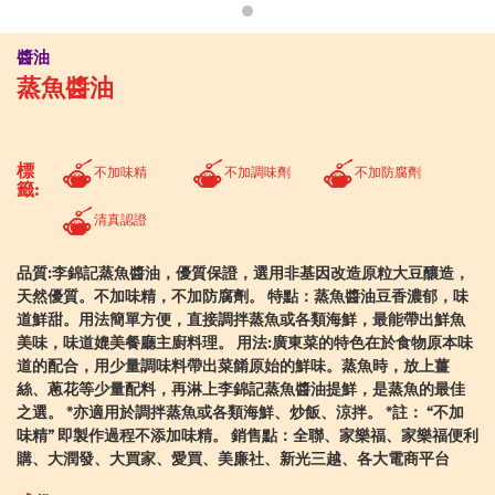
醬油
蒸魚醬油
標
不加味精
不加調味劑
不加防腐劑
籤:
清真認證
品質:李錦記蒸魚醬油，優質保證，選用非基因改造原粒大豆釀造，
天然優質。不加味精，不加防腐劑。 特點：蒸魚醬油豆香濃郁，味
道鮮甜。用法簡單方便，直接調拌蒸魚或各類海鮮，最能帶出鮮魚
美味，味道媲美餐廳主廚料理。 用法:廣東菜的特色在於食物原本味
道的配合，用少量調味料帶出菜餚原始的鮮味。蒸魚時，放上薑
絲、蔥花等少量配料，再淋上李錦記蒸魚醬油提鮮，是蒸魚的最佳
之選。 *亦適用於調拌蒸魚或各類海鮮、炒飯、涼拌。 *註： “不加
味精” 即製作過程不添加味精。 銷售點：全聯、家樂福、家樂福便利
購、大潤發、大買家、愛買、美廉社、新光三越、各大電商平台