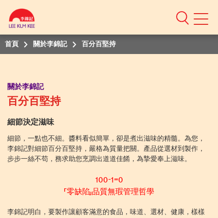
Mobile
Menu
首頁
關於李錦記
百分百堅持
關於李錦記
百分百堅持
細節決定滋味
細節，一點也不細。醬料看似簡單，卻是煮出滋味的精髓。為您，
李錦記對細節百分百堅持，嚴格為質量把關。產品從選材到製作，
步步一絲不苟，務求助您烹調出道道佳餚，為摯愛奉上滋味。
100-1=0
「零缺陷」品質無瑕管理哲學
李錦記明白，要製作讓顧客滿意的食品，味道、選材、健康，樣樣