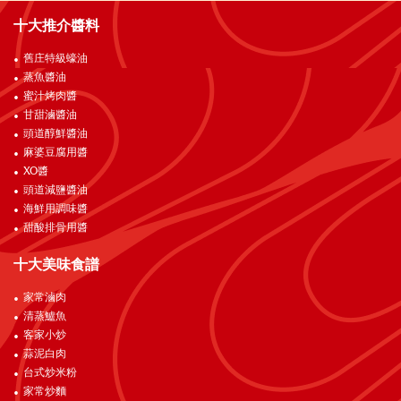
十大推介醬料
舊庄特級蠔油
蒸魚醬油
蜜汁烤肉醬
甘甜滷醬油
頭道醇鮮醬油
麻婆豆腐用醬
XO醬
頭道減鹽醬油
海鮮用調味醬
甜酸排骨用醬
十大美味食譜
家常滷肉
清蒸鱸魚
客家小炒
蒜泥白肉
台式炒米粉
家常炒麵