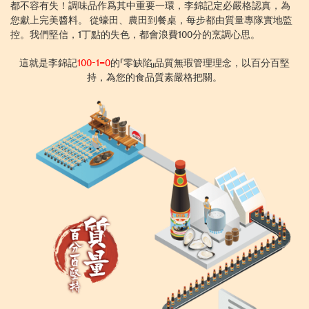
都不容有失！調味品作爲其中重要一環，李錦記定必嚴格認真，為
您獻上完美醬料。 從蠔田、農田到餐桌，每步都由質量專隊實地監
控。我們堅信，1丁點的失色，都會浪費100分的烹調心思。
這就是李錦記
100-1=0
的「零缺陷」品質無瑕管理理念，以百分百堅
持，為您的食品質素嚴格把關。