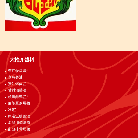
十大推介醬料
舊庄特級蠔油
蒸魚醬油
蜜汁烤肉醬
甘甜滷醬油
頭道醇鮮醬油
麻婆豆腐用醬
XO醬
頭道減鹽醬油
海鮮用調味醬
甜酸排骨用醬