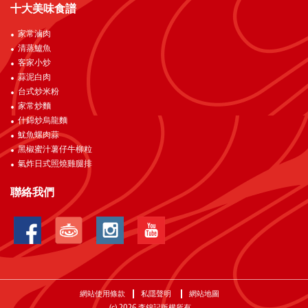
十大美味食譜
家常滷肉
清蒸鱸魚
客家小炒
蒜泥白肉
台式炒米粉
家常炒麵
什錦炒烏龍麵
魷魚螺肉蒜
黑椒蜜汁薯仔牛柳粒
氣炸日式照燒雞腿排
聯絡我們
網站使用條款
私隱聲明
網站地圖
(c)
2026
李錦記版權所有。