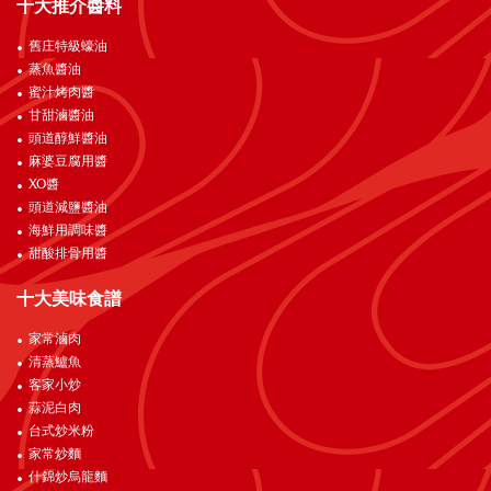
十大推介醬料
舊庄特級蠔油
蒸魚醬油
蜜汁烤肉醬
甘甜滷醬油
頭道醇鮮醬油
麻婆豆腐用醬
XO醬
頭道減鹽醬油
海鮮用調味醬
甜酸排骨用醬
十大美味食譜
家常滷肉
清蒸鱸魚
客家小炒
蒜泥白肉
台式炒米粉
家常炒麵
什錦炒烏龍麵