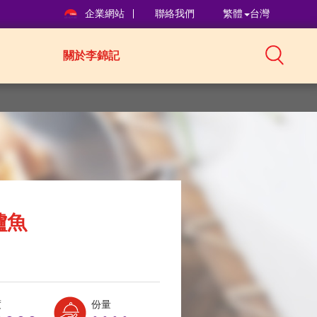
企業網站
聯絡我們
繁體
台灣
關於李錦記
鱸魚
Level:
Serves:
度
份量
1
4