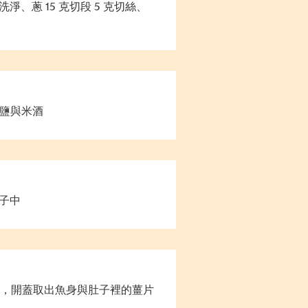
洗淨、蔥
15
克切段
5
克切絲、
鹽與米酒
子中
，開蓋取出魚身與肚子裡的薑片