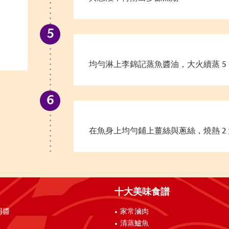
均勻淋上李錦記蒸魚醬油，大火續蒸 5
在魚身上均勻鋪上薑絲與蔥絲，燒熱
2
十大美味食譜
用醬
家常滷肉
清蒸鱸魚