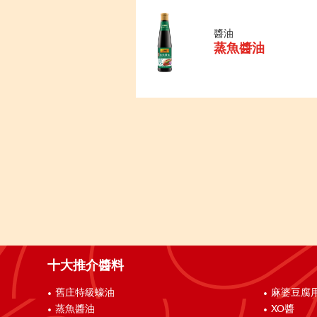
醬油
蒸魚醬油
十大推介醬料
舊庄特級蠔油
麻婆豆腐
蒸魚醬油
XO醬