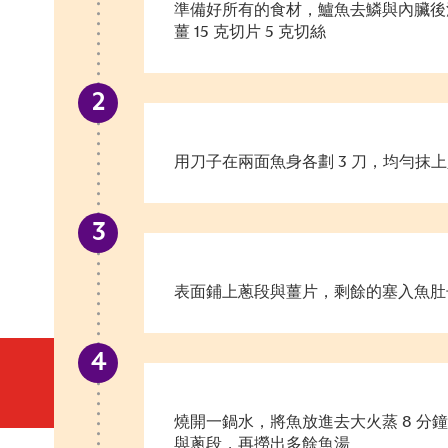
準備
好所有的食材，鱸魚去鱗與內臟後
薑
15
克切片
5
克切絲
用刀子在兩面魚身各劃
3
刀，均勻抹上
表面鋪上蔥段與薑片，剩餘的塞入魚肚
燒開一鍋水，將魚放進去大火蒸
8
分鐘
與蔥段，再撈出多餘魚湯