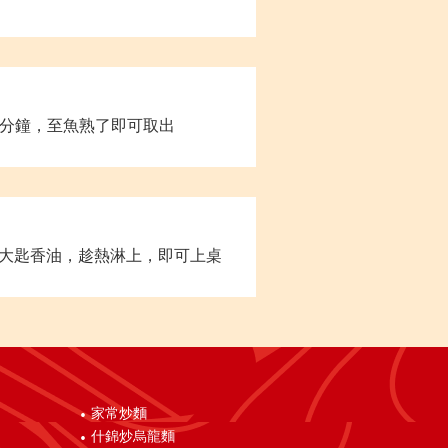
 分鐘，至魚熟了即可取出
大匙香油，趁熱淋上，即可上桌
家常炒麵
什錦炒烏龍麵