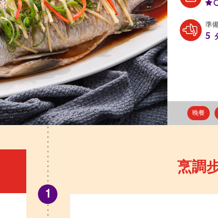
準
5
晚餐
烹調