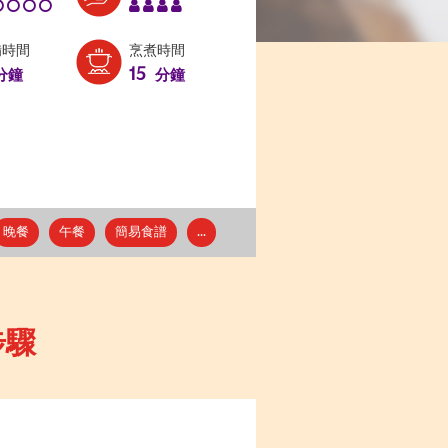
備時間
烹煮時間
15
分鐘
分鐘
晚餐
午餐
簡易食譜
...
步驟