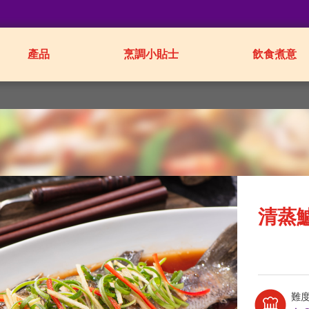
產品
烹調小貼士
飲食煮意
清蒸
難