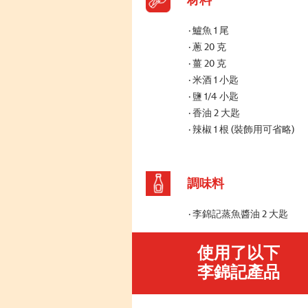
材料
鱸魚 1 尾
蔥 20 克
薑 20 克
米酒 1 小匙
鹽 1/4 小匙
香油 2 大匙
辣椒 1 根 (裝飾用可省略)
調味料
李錦記蒸魚醬油 2 大匙
使用了以下
李錦記產品