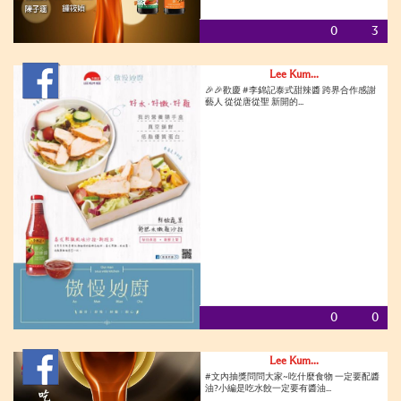
0
3
Lee Kum...
🎉🎉歡慶 #李錦記泰式甜辣醬 跨界合作感謝
藝人 從從唐從聖 新開的...
0
0
Lee Kum...
#文內抽獎問問大家~吃什麼食物 一定要配醬
油?小編是吃水餃一定要有醬油...