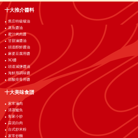
十大推介醬料
舊庄特級蠔油
蒸魚醬油
蜜汁烤肉醬
甘甜滷醬油
頭道醇鮮醬油
麻婆豆腐用醬
XO醬
頭道減鹽醬油
海鮮用調味醬
甜酸排骨用醬
十大美味食譜
家常滷肉
清蒸鱸魚
客家小炒
蒜泥白肉
台式炒米粉
家常炒麵