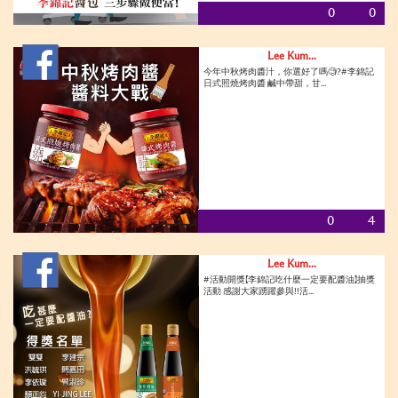
0
0
Lee Kum...
今年中秋烤肉醬汁，你選好了嗎🧐?#李錦記
日式照燒烤肉醬 鹹中帶甜，甘...
0
4
Lee Kum...
#活動開獎【李錦記吃什麼一定要配醬油】抽獎
活動 感謝大家踴躍參與!!活...