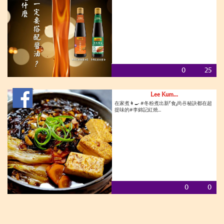
0
25
Lee Kum...
在家煮👩‍🍳 #冬粉煮出新「食」尚🍜秘訣都在超
提味的#李錦記紅燒...
0
0