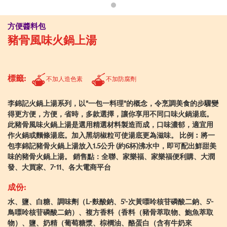
方便醬料包
豬骨風味火鍋上湯
標籤:
不加人造色素
不加防腐劑
李錦記火鍋上湯系列，以"一包一料理"的概念，令烹調美食的步驟變
得更方便，方便，省時，多款選擇，讓你享用不同口味火鍋湯底。
此豬骨風味火鍋上湯是選用精選材料製造而成，口味濃郁，適宜用
作火鍋或麵條湯底。加入黑胡椒粒可使湯底更為滋味。 比例︰將一
包李錦記豬骨火鍋上湯放入1.5公升 (約6杯)沸水中，即可配出鮮甜美
味的豬骨火鍋上湯。 銷售點：全聯、家樂福、家樂福便利購、大潤
發、大買家、7-11、各大電商平台
成份:
水、鹽、白糖、調味劑（L-麩酸鈉、5'-次黃嘌呤核苷磷酸二鈉、5'-
鳥嘌呤核苷磷酸二鈉）、複方香料（香料（豬骨萃取物、鮑魚萃取
物）、鹽、奶精（葡萄糖漿、棕櫚油、酪蛋白（含有牛奶來