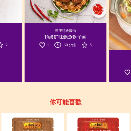
舊庄特級蠔油
頂級鮮味鮑魚獅子頭
2
1
60 分鐘
3
你可能喜歡