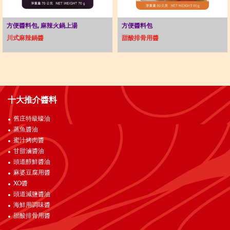
方便醬料包, 麻辣火鍋上湯
方便醬料包
川式麻辣鍋醬
甜酸排骨用醬
十大推介醬料
舊庄特級蠔油
蒸魚醬油
蜜汁烤肉醬
甘甜滷醬油
頭道醇鮮醬油
麻婆豆腐用醬
XO醬
頭道減鹽醬油
海鮮用調味醬
甜酸排骨用醬