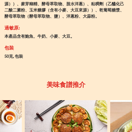
源））、麥芽糊精、酵母萃取物、脫水洋蔥）、粘稠劑（乙醯化己
二酸二澱粉、玉米糖膠（含有小麥、大豆來源））、乾葡萄糖漿、
酵母萃取物（酵母萃取物、鹽）、洋蔥粉、大蒜粉。
過敏原:
本產品含有鮑魚、牛奶、小麥、大豆。
包裝
50克, 包裝
美味食譜推介