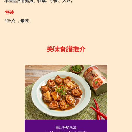
本產品含有鮑魚、牡蠣、小麥、大豆。
包裝
425克 ，罐裝
美味食譜推介
舊庄特級蠔油