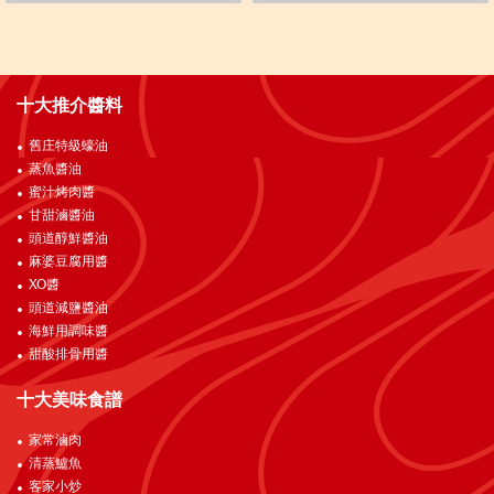
十大推介醬料
舊庄特級蠔油
蒸魚醬油
蜜汁烤肉醬
甘甜滷醬油
頭道醇鮮醬油
麻婆豆腐用醬
XO醬
頭道減鹽醬油
海鮮用調味醬
甜酸排骨用醬
十大美味食譜
家常滷肉
清蒸鱸魚
客家小炒