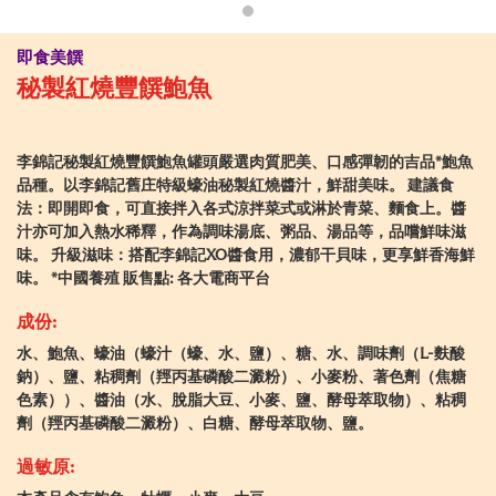
即食美饌
秘製紅燒豐饌鮑魚
李錦記秘製紅燒豐饌鮑魚罐頭嚴選肉質肥美、口感彈韌的吉品*鮑魚
品種。以李錦記舊庄特級蠔油秘製紅燒醬汁，鮮甜美味。 建議食
法：即開即食，可直接拌入各式涼拌菜式或淋於青菜、麵食上。醬
汁亦可加入熱水稀釋，作為調味湯底、粥品、湯品等，品嚐鮮味滋
味。 升級滋味：搭配李錦記XO醬食用，濃郁干貝味，更享鮮香海鮮
味。 *中國養殖 販售點: 各大電商平台
成份:
水、鮑魚、蠔油（蠔汁（蠔、水、鹽）、糖、水、調味劑（L-麩酸
鈉）、鹽、粘稠劑（羥丙基磷酸二澱粉）、小麥粉、著色劑（焦糖
色素））、醬油（水、脫脂大豆、小麥、鹽、酵母萃取物）、粘稠
劑（羥丙基磷酸二澱粉）、白糖、酵母萃取物、鹽。
過敏原: