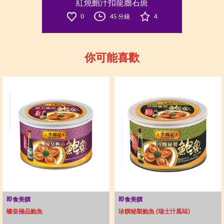
紅燒鮑汁扣龍膽石斑
0
45 分鐘
4
你可能喜歡
即食美饌
即食美饌
蠔皇極品鮑魚
珍饌秘製鮑魚 (瑞士汁風味)