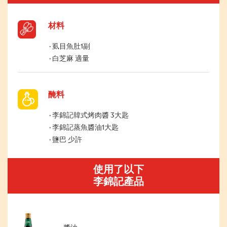
材料
虱目魚肚1副
白芝麻 適量
醃料
李錦記韓式烤肉醬 3大匙
李錦記蒸魚醬油1大匙
鹽巴 少許
使用了以下
李錦記產品