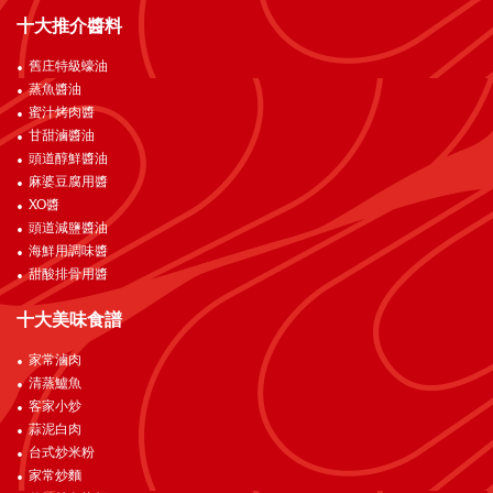
十大推介醬料
舊庄特級蠔油
蒸魚醬油
蜜汁烤肉醬
甘甜滷醬油
頭道醇鮮醬油
麻婆豆腐用醬
XO醬
頭道減鹽醬油
海鮮用調味醬
甜酸排骨用醬
十大美味食譜
家常滷肉
清蒸鱸魚
客家小炒
蒜泥白肉
台式炒米粉
家常炒麵