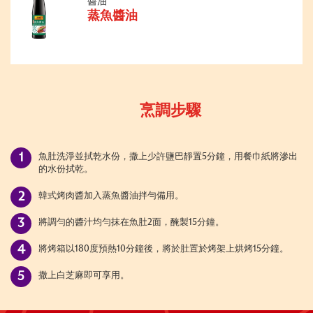
醬油
蒸魚醬油
烹調步驟
魚肚洗淨並拭乾水份，撒上少許鹽巴靜置5分鐘，用餐巾紙將滲出
的水份拭乾。
韓式烤肉醬加入蒸魚醬油拌勻備用。
將調勻的醬汁均勻抹在魚肚2面，醃製15分鐘。
將烤箱以180度預熱10分鐘後，將於肚置於烤架上烘烤15分鐘。
撒上白芝麻即可享用。