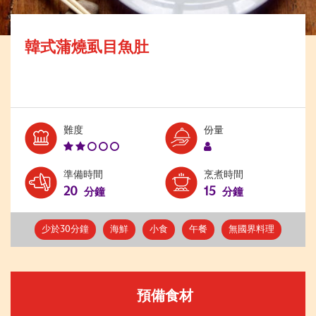
韓式蒲燒虱目魚肚
Level:
Serves:
難度
份量
2
1
準備時間
烹煮時間
20
15
分鐘
分鐘
少於30分鐘
海鮮
小食
午餐
無國界料理
預備食材