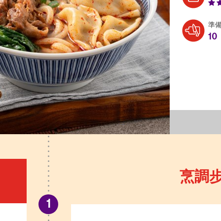
準
10
烹調