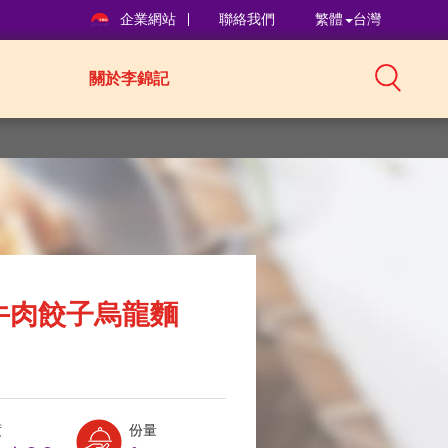
企業網站
聯絡我們
繁體
台灣
關於李錦記
牛肉餃子烏龍麵
Level:
Serves:
度
份量
3
1