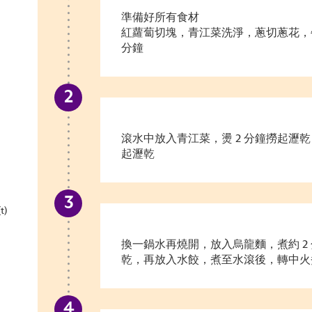
準備好所有食材
紅蘿蔔切塊，青江菜洗淨，蔥切蔥花，牛
分鐘
滾水中放入青江菜，燙 2 分鐘撈起瀝乾
起瀝乾
)
換一鍋水再燒開，放入烏龍麵，煮約 2 
乾，再放入水餃，煮至水滾後，轉中火煮