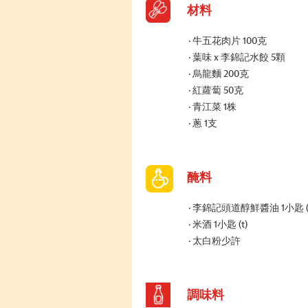
材料
牛五花肉片 100克
葉味 x 李錦記水餃 5顆
烏龍麵 200克
紅蘿蔔 50克
青江菜 1株
蔥 1支
醃料
李錦記頭道醇鮮醬油 1小匙 (t
米酒 1小匙 (t)
太白粉少許
調味料