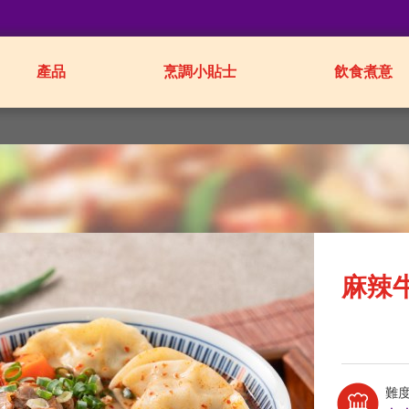
產品
烹調小貼士
飲食煮意
麻辣
難