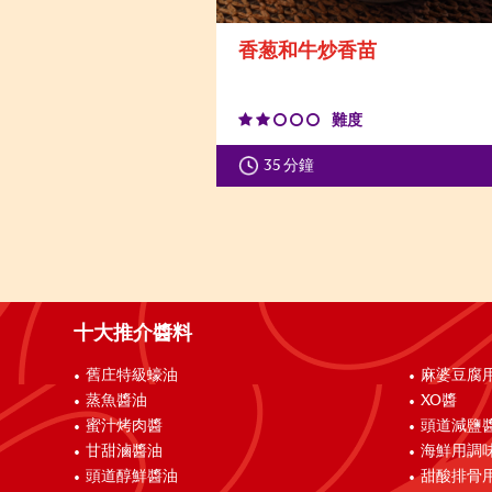
香葱和牛炒香苗
難度
35 分鐘
十大推介醬料
舊庄特級蠔油
麻婆豆腐
蒸魚醬油
XO醬
蜜汁烤肉醬
頭道減鹽
甘甜滷醬油
海鮮用調
頭道醇鮮醬油
甜酸排骨