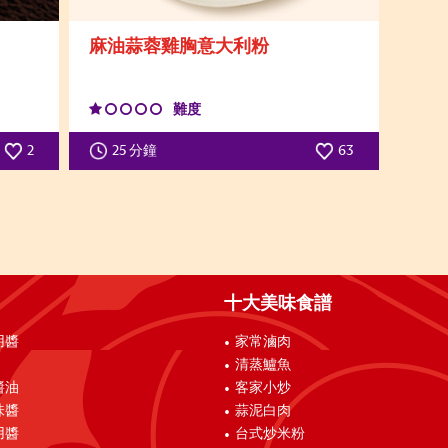
麻油蒜蓉雞胸意大利粉
難度
2
25 分鐘
63
十大美味食譜
用醬
家常滷肉
清蒸鱸魚
醬油
客家小炒
味醬
蒜泥白肉
用醬
台式炒米粉