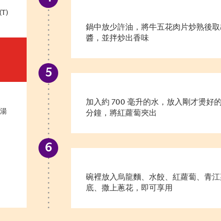
T)
鍋中放少許油，將牛五花肉片炒熟後取
醬，並拌炒出香味
加入約 700 毫升的水，放入剛才燙好
上湯
分鐘，將紅蘿蔔夾出
碗裡放入烏龍麵、水餃、紅蘿蔔、青江
底、撒上蔥花，即可享用