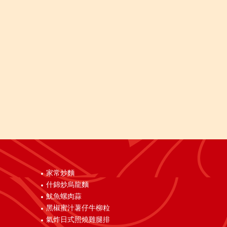
家常炒麵
什錦炒烏龍麵
魷魚螺肉蒜
黑椒蜜汁薯仔牛柳粒
氣炸日式照燒雞腿排