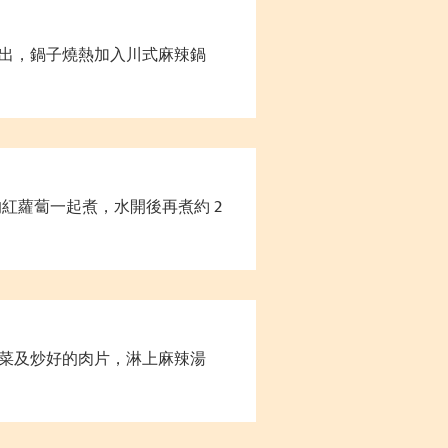
出，鍋子燒熱加入川式麻辣鍋
的紅蘿蔔一起煮，水開後再煮約 2
菜及炒好的肉片，淋上麻辣湯