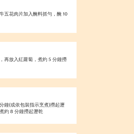
五花肉片加入醃料抓勻，醃 10
，再放入紅蘿蔔，煮約 5 分鐘撈
分鐘(或依包裝指示烹煮)撈起瀝
約 8 分鐘撈起瀝乾