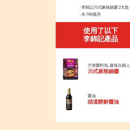
李錦記川式麻辣鍋醬 2大匙 (
水 700毫升
使用了以下
李錦記產品
方便醬料包, 麻辣火鍋
川式麻辣鍋醬
醬油
頭道醇鮮醬油