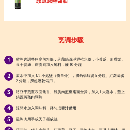
頭道減鹽醬油
烹調步驟
雞胸肉調整厚度切粗條，蒟蒻絲洗淨瀝乾水份，小黃瓜、紅蘿蔔、
豆干切絲，雞胸肉加入醃料，醃 10 分鐘
滾水中加入 1/2 小匙鹽（份量外），將蒟蒻絲燙 5 分鐘、紅蘿蔔燙
2 分鐘，撈起瀝乾備用，
將豆干煎至表面焦香、雞胸肉煎至兩面金黃，加入 1 大匙水，蓋上
鍋蓋將雞肉悶熟
涼開水加入調味料，拌勻成醬汁備用
雞胸肉用手或叉子撕成絲