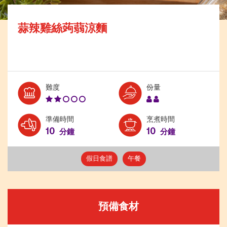
蒜辣雞絲蒟蒻涼麵
Level:
Serves:
難度
份量
2
2
準備時間
烹煮時間
10
10
分鐘
分鐘
假日食譜
午餐
預備食材