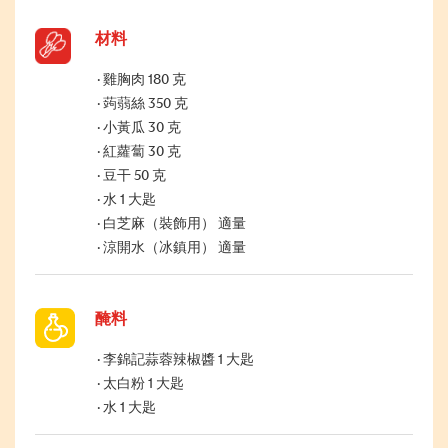
材料
雞胸肉 180 克
蒟蒻絲 350 克
小黃瓜 30 克
紅蘿蔔 30 克
豆干 50 克
水 1 大匙
白芝麻（裝飾用） 適量
涼開水（冰鎮用） 適量
醃料
李錦記蒜蓉辣椒醬 1 大匙
太白粉 1 大匙
水 1 大匙