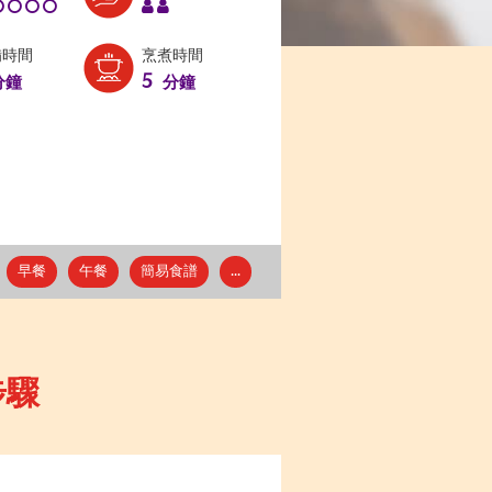
備時間
烹煮時間
5
分鐘
分鐘
早餐
午餐
簡易食譜
...
步驟