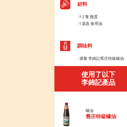
材料
1-2 隻 雞蛋
1 湯匙 食用油
調味料
適量 李錦記舊庄特級蠔油
使用了以下
李錦記產品
蠔油
舊庄特級蠔油