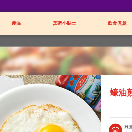
產品
烹調小貼士
飲食煮意
蠔油
難