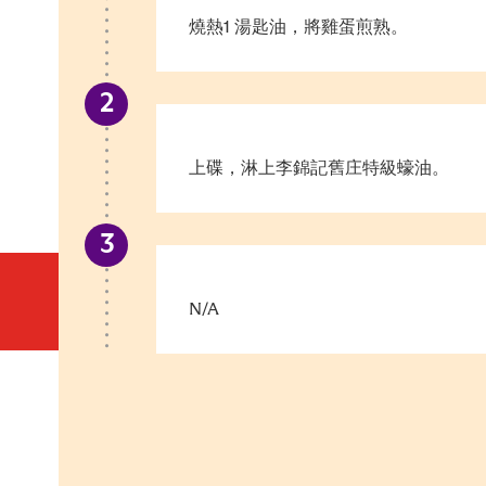
燒熱1 湯匙油，將雞蛋煎熟。
上碟，淋上李錦記舊庄特級蠔油。
N/A