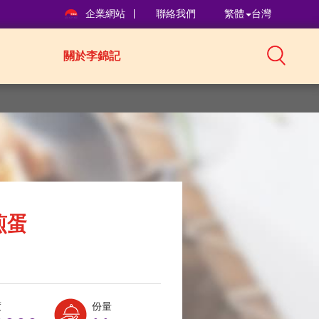
企業網站
聯絡我們
繁體
台灣
關於李錦記
煎蛋
Level:
Serves:
度
份量
1
2