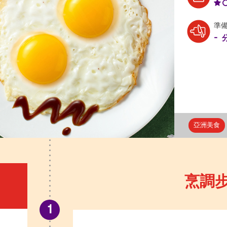
準
-
亞洲美食
烹調