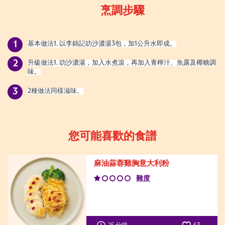
烹調步驟
基本做法1. 以李錦記叻沙濃湯3包，加1公升水即成。
升級做法1. 叻沙濃湯，加入水煮滾，再加入青檸汁、魚露及椰糖調
味。
2種做法同樣滋味。
您可能喜歡的食譜
麻油蒜蓉雞胸意大利粉
難度