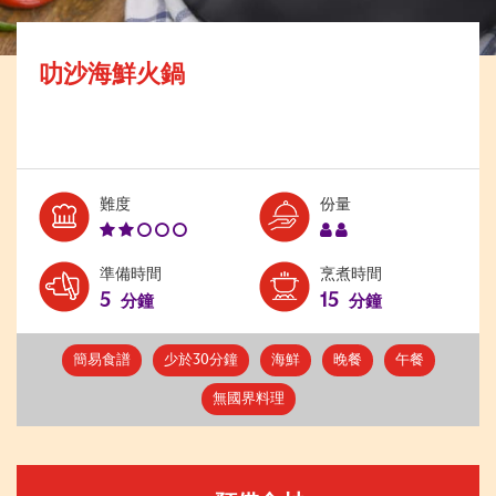
叻沙海鮮火鍋
Level:
Serves:
難度
份量
2
2
準備時間
烹煮時間
5
15
分鐘
分鐘
簡易食譜
少於30分鐘
海鮮
晚餐
午餐
無國界料理