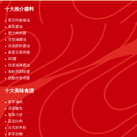
十大推介醬料
舊庄特級蠔油
蒸魚醬油
蜜汁烤肉醬
甘甜滷醬油
頭道醇鮮醬油
麻婆豆腐用醬
XO醬
頭道減鹽醬油
海鮮用調味醬
甜酸排骨用醬
十大美味食譜
家常滷肉
清蒸鱸魚
客家小炒
蒜泥白肉
台式炒米粉
家常炒麵