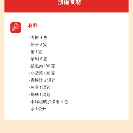
預備食材
材料
大蝦 4 隻
帶子 2 隻
蟹 1 隻
蛤蜊 6 隻
鯪魚肉 100 克
小棠菜 100 克
青檸汁 3 湯匙
魚露 1 湯匙
椰糖 1 湯匙
李錦記叻沙濃湯 3 包
水 1 公升