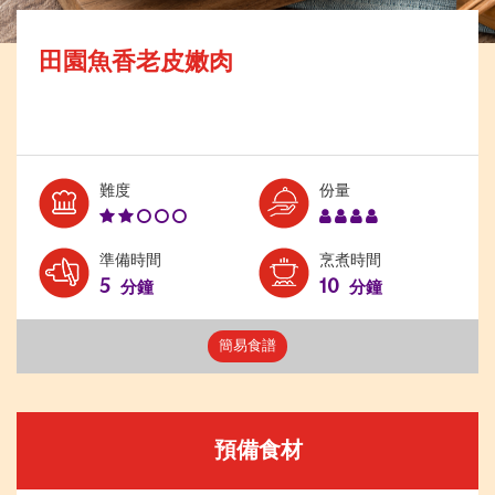
田園魚香老皮嫩肉
Level:
Serves:
難度
份量
2
4
準備時間
烹煮時間
5
10
分鐘
分鐘
簡易食譜
預備食材