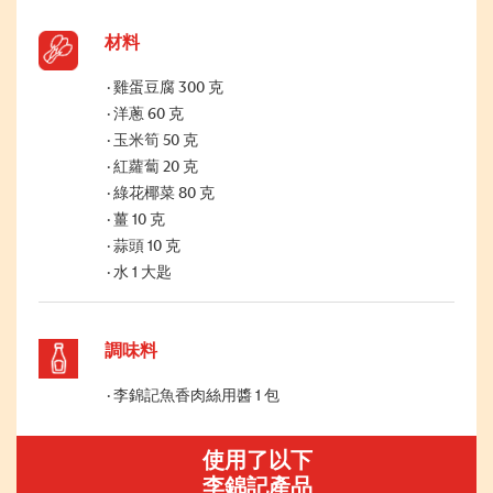
材料
雞蛋豆腐 300 克
洋蔥 60 克
玉米筍 50 克
紅蘿蔔 20 克
綠花椰菜 80 克
薑 10 克
蒜頭 10 克
水 1 大匙
調味料
李錦記魚香肉絲用醬 1 包
使用了以下
李錦記產品