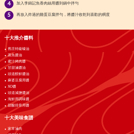
加入李錦記魚香肉絲用醬到鍋中拌勻
再放入炸過的雞蛋豆腐拌勻，將醬汁收乾到喜歡的稠度
十大推介醬料
舊庄特級蠔油
蒸魚醬油
蜜汁烤肉醬
甘甜滷醬油
頭道醇鮮醬油
麻婆豆腐用醬
XO醬
頭道減鹽醬油
海鮮用調味醬
甜酸排骨用醬
十大美味食譜
家常滷肉