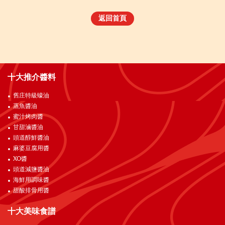
返回首頁
十大推介醬料
舊庄特級蠔油
蒸魚醬油
蜜汁烤肉醬
甘甜滷醬油
頭道醇鮮醬油
麻婆豆腐用醬
XO醬
頭道減鹽醬油
海鮮用調味醬
甜酸排骨用醬
十大美味食譜