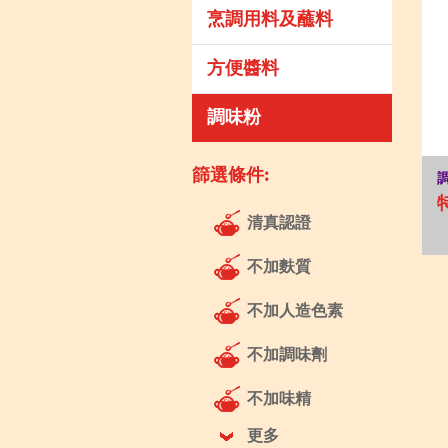
烹調用料及蘸料
方便醬料
調味粉
篩選條件:
清真認證
不加麩質
不加人造色素
不加調味劑
不加味精
更多