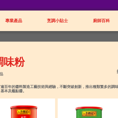
專業產品
烹調小貼士
廚師百科
調味粉
產品
有逾百年的醬料製造工藝技術與經驗，不斷突破創新，推出種類繁多的調味
、基本及蘸點醬。