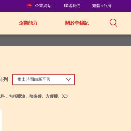
企業網站
聯絡我們
繁體
台灣
企業能力
關於李錦記
排列
推出時間由新至舊
料，包括醬油、辣椒醬、方便醬、XO