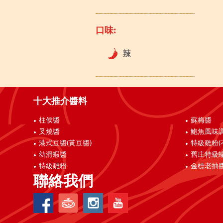
口味:
辣
十大推介醬料
柱侯醬
蘇梅醬
叉燒醬
鮑魚風味
港式豆醬(黃豆醬)
特級雞粉(
幼滑蝦醬
舊庄特級
特級雞粉
金標老抽
聯絡我們