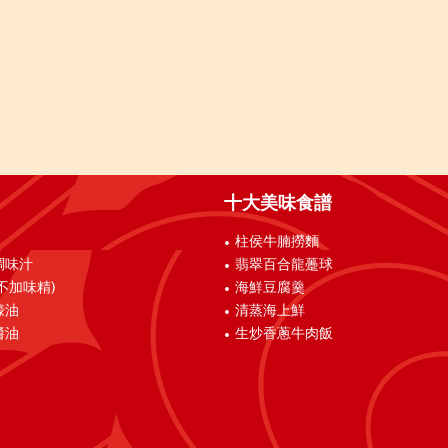
十大美味食譜
柱侯牛腩撈麵
調味汁
翡翠百合龍躉球
不加味精)
海鮮豆腐羹
蠔油
清蒸海上鮮
醬油
生炒香蔥牛肉飯