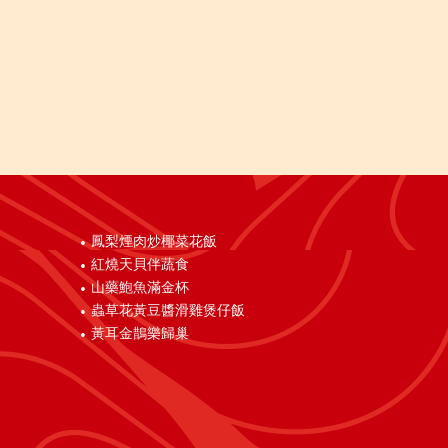
鳳梨煙肉炒椰菜花飯
紅燒天貝伴蔬食
山藥鮑魚滿金杯
蟲草花黃豆醬滑雞煲仔飯
黃耳金鵲樂歸巢