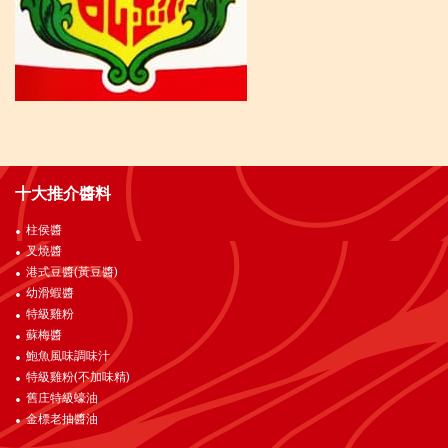
十大推介醬料
柱侯醬
叉燒醬
港式豆醬(黃豆醬)
幼滑蝦醬
特級雞粉
蘇梅醬
鮑魚風味調味汁
特級雞粉(不加味精)
舊庄特級蠔油
金標老抽醬油